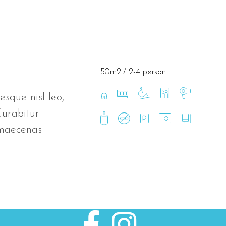
50m2
2-4 person
esque nisl leo,
Curabitur
 maecenas