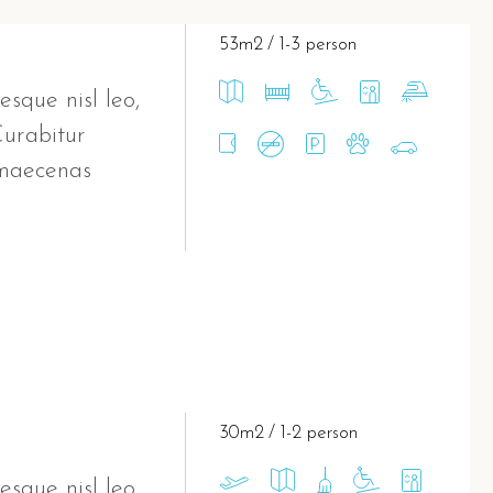
53m2
1-3 person
esque nisl leo,
Curabitur
 maecenas
30m2
1-2 person
esque nisl leo,