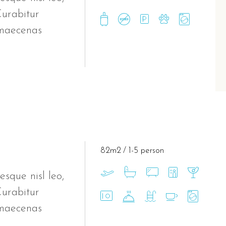
Curabitur
 maecenas
82m2
1-5 person
esque nisl leo,
Curabitur
 maecenas