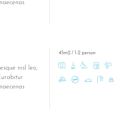
 maecenas
45m2
1-2 person
esque nisl leo,
Curabitur
 maecenas