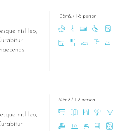
105m2
1-5 person
esque nisl leo,
Curabitur
 maecenas
30m2
1-2 person
esque nisl leo,
Curabitur