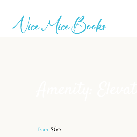
Amenity: Elevat
$60
from