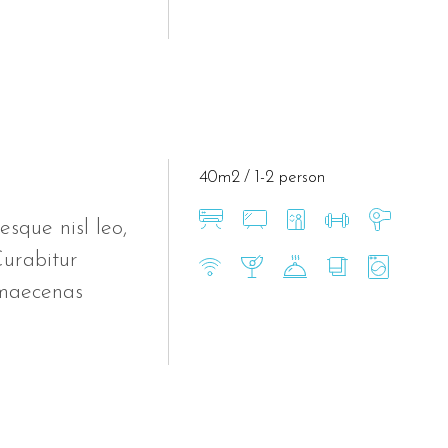
40m2
1-2 person
esque nisl leo,
Curabitur
 maecenas