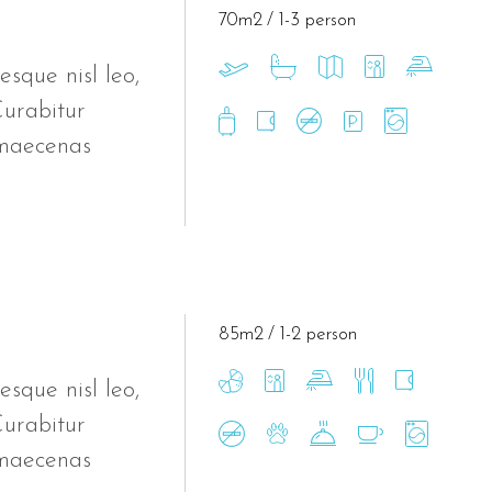
70m2
1-3 person
esque nisl leo,
Curabitur
 maecenas
85m2
1-2 person
esque nisl leo,
Curabitur
 maecenas